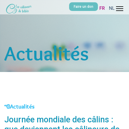
Faire un don
Sélectionnez v
FR
NL
Actualités
Actualités
Journée mondiale des câlins :